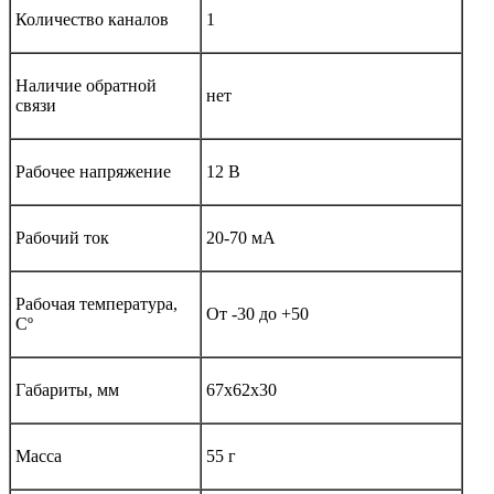
Количество каналов
1
Наличие обратной
нет
связи
Рабочее напряжение
12 В
Рабочий ток
20-70 мА
Рабочая температура,
От -30 до +50
Сº
Габариты, мм
67х62х30
Масса
55 г