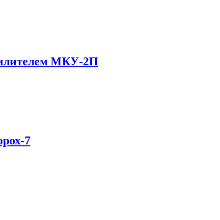
силителем МКУ-2П
рох-7